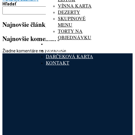
Hľadať
VÍNNA KARTA
Hľadať
DEZERTY
SKUPINOVÉ
Najnovšie články
MENU
TORTY NA
OBJEDNÁVKU
Najnovšie komentáre
GALÉRIA
REZERVÁCIA
Žiadne komentáre na zobrazenie.
DARČEKOVÁ KARTA
KONTAKT