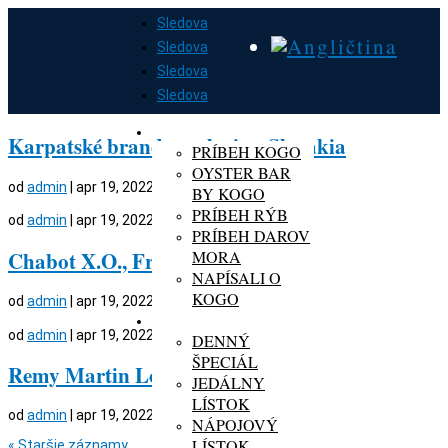
Sledova
Sledova
Sledova
Sledova
DOMOV
O KOGO
Karpatské brandy exclusive, Slovakia
PRÍBEH KOGO
OYSTER BAR
od
admin
|
apr 19, 2022
BY KOGO
PRÍBEH RÝB
od
admin
|
apr 19, 2022
PRÍBEH DAROV
Chabot X.O., France
MORA
NAPÍSALI O
KOGO
od
admin
|
apr 19, 2022
MENU
od
admin
|
apr 19, 2022
DENNÝ
ŠPECIÁL
Remy Martin Loui´s XIII, France
JEDÁLNY
LÍSTOK
od
admin
|
apr 19, 2022
NÁPOJOVÝ
LÍSTOK
« Staršie záznamy