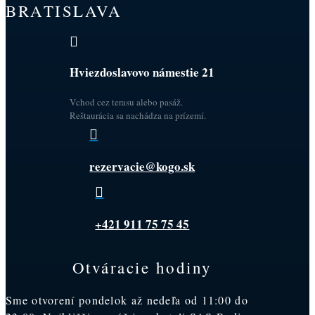
BRATISLAVA

Hviezdoslavovo námestie 21
Vchod cez terasu alebo pasáž.
Reštaurácia sa nachádza na prízemí.

rezervacie@kogo.sk

+421 911 75 75 45
Otváracie hodiny
Sme otvorení pondelok až nedeľa od 11:00 do