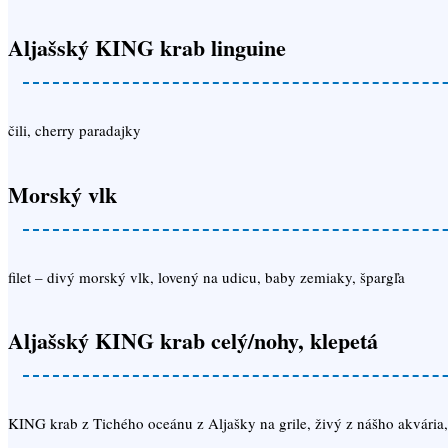
Aljašský KING krab linguine
čili, cherry paradajky
Morský vlk
filet – divý morský vlk, lovený na udicu, baby zemiaky, špargľa
Aljašský KING krab celý/nohy, klepetá
KING krab z Tichého oceánu z Aljašky na grile, živý z nášho akvária, 