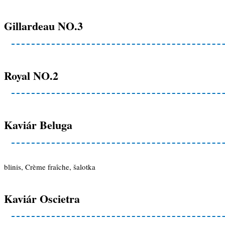
Gillardeau NO.3
Royal NO.2
Kaviár Beluga
blinis, Crème fraîche, šalotka
Kaviár Oscietra