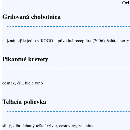
Ori
Grilovaná chobotnica
najznámejšie jedlo v KOGO – pôvodná receptúra (2006), šalát, cherry 
Pikantné krevety
cesnak, čili, biele víno
Teľacia polievka
silný, dlho ťahaný teľací vývar, cestoviny, zelenina