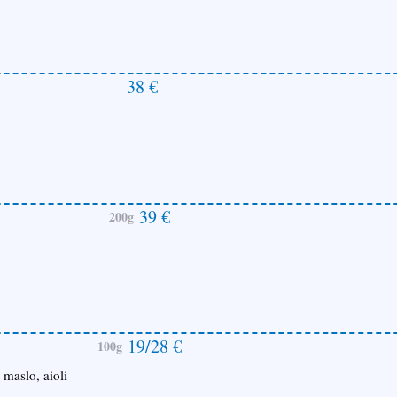
38 €
39 €
200g
19/28 €
100g
maslo, aioli