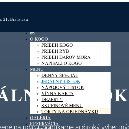
 21, Bratislava
O KOGO
PRÍBEH KOGO
PRÍBEH RÝB
PRÍBEH DAROV MORA
NAPÍSALI O KOGO
MENU
DENNÝ ŠPECIÁL
JEDÁLNY LÍSTOK
ÁLNY LÍSTOK
NÁPOJOVÝ LÍSTOK
VÍNNA KARTA
DEZERTY
SKUPINOVÉ MENU
TORTY NA OBJEDNÁVKU
GALÉRIA
REZERVÁCIA
vené na udicu, ponúkame aj široký výber i