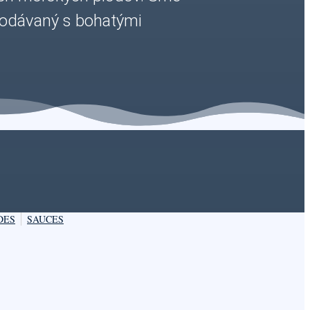
 podávaný s bohatými
DES
SAUCES