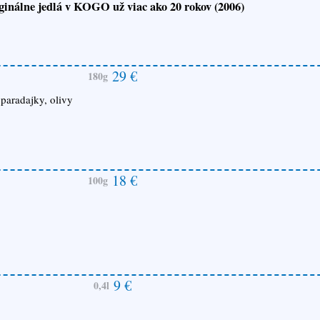
ginálne jedlá v KOGO už viac ako 20 rokov (2006)
29 €
180g
paradajky, olivy
18 €
100g
9 €
0,4l