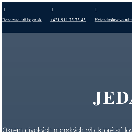



Rezervacie@kogo.sk
+421 911 75 75 45
Hviezdoslavovo nám.
JED
Okrem divokých morských rýb, ktoré sú lo