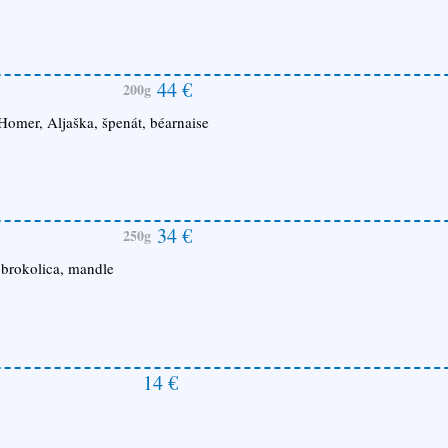
44 €
200g
Homer, Aljaška, špenát, béarnaise
34 €
250g
 brokolica, mandle
14 €