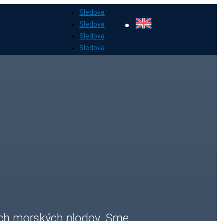
Sledova
Sledova
Sledova
Sledova
ných morských plodov. Sme