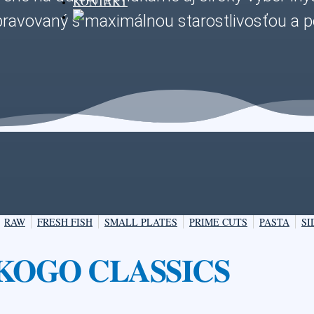
KONTAKT
pripravovaný s maximálnou starostlivosťou a
RAW
FRESH FISH
SMALL PLATES
PRIME CUTS
PASTA
SI
KOGO CLASSICS