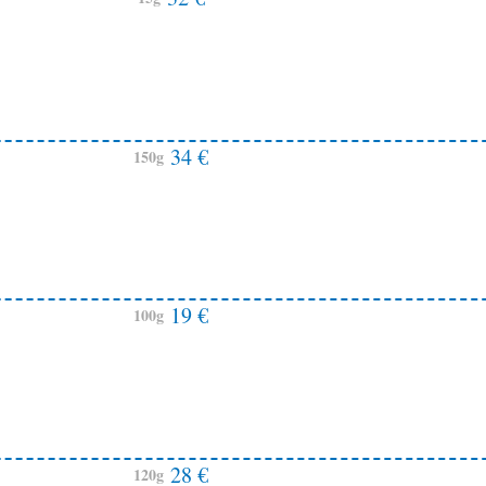
34 €
150g
19 €
100g
28 €
120g