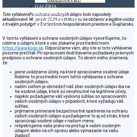
GALÉRIA
REZERVÁCIA
Toto vyhlásenie o ochrane osobných údajov bolo naposledy
DARČEKOVÁ KARTA
aktualizované 19. január 2026 a vzťahuje sa na občanov a legálne osoby
s trvalým pobytom v Európskom hospodárskom priestore a Švajčiarsku.
KONTAKT
V tomto vyhlásení o ochrane osobných údajov vysvetľujeme, čo
robíme s údajmi, ktoré o vás získame prostredníctvom
https://www.kogo.sk
. Odporúčame vám, aby ste si toto vyhlásenie
pozorne prečítali. Pri spracovaní dodržiavame požiadavky právnych
predpisov o ochrane osobných údajov. To okrem iného znamená,
že:
jasne uvádzame účely, na ktoré spracúvame osobné údaje.
Robíme to prostredníctvom tohto vyhlásenia o ochrane
osobných údajov;
naším cieľom je obmedziť náš zber osobných údajov iba na
tie osobné údaje, ktoré sú nevyhnutné na legitímne účely;
najskôr požadujeme váš výslovný súhlas so spracovaním
vašich osobných údajov v prípadoch, ktoré vyžadujú váš
súhlas;
prijímame primerané bezpečnostné opatrenia na ochranu
vašich osobných údajov a požadujeme to aj od strán, ktoré
spracúvajú osobné údaje v našom mene;
rešpektujeme vaše právo na prístup k vašim osobným
údajom alebo na ich opravu alebo vymazanie na vašu
žiadosť.