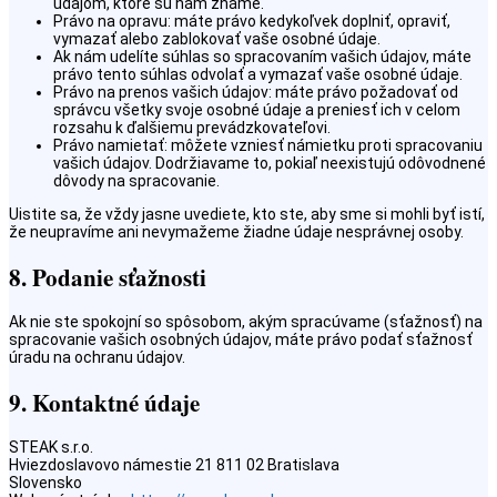
údajom, ktoré sú nám známe.
Právo na opravu: máte právo kedykoľvek doplniť, opraviť,
vymazať alebo zablokovať vaše osobné údaje.
Ak nám udelíte súhlas so spracovaním vašich údajov, máte
právo tento súhlas odvolať a vymazať vaše osobné údaje.
Právo na prenos vašich údajov: máte právo požadovať od
správcu všetky svoje osobné údaje a preniesť ich v celom
rozsahu k ďalšiemu prevádzkovateľovi.
Právo namietať: môžete vzniesť námietku proti spracovaniu
vašich údajov. Dodržiavame to, pokiaľ neexistujú odôvodnené
dôvody na spracovanie.
Uistite sa, že vždy jasne uvediete, kto ste, aby sme si mohli byť istí,
že neupravíme ani nevymažeme žiadne údaje nesprávnej osoby.
8. Podanie sťažnosti
Ak nie ste spokojní so spôsobom, akým spracúvame (sťažnosť) na
spracovanie vašich osobných údajov, máte právo podať sťažnosť
úradu na ochranu údajov.
9. Kontaktné údaje
STEAK s.r.o.
Hviezdoslavovo námestie 21 811 02 Bratislava
Slovensko