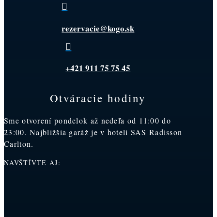

rezervacie@kogo.sk

+421 911 75 75 45
Otváracie hodiny
Sme otvorení pondelok až nedeľa od 11:00 do
23:00. Najbližšia garáž je v hoteli SAS Radisson
Carlton.
NAVŠTÍVTE AJ: