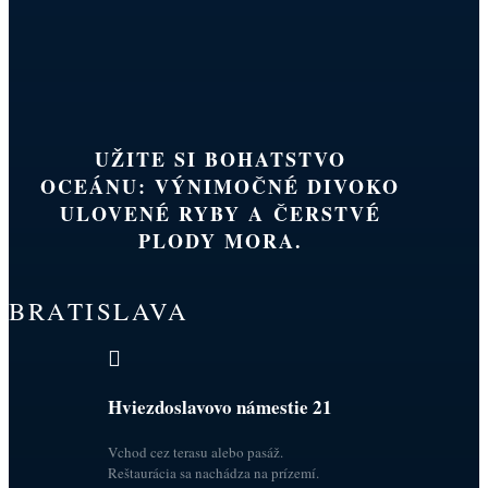
UŽITE SI BOHATSTVO
OCEÁNU: VÝNIMOČNÉ DIVOKO
ULOVENÉ RYBY A ČERSTVÉ
PLODY MORA.
BRATISLAVA

Hviezdoslavovo námestie 21
Vchod cez terasu alebo pasáž.
Reštaurácia sa nachádza na prízemí.