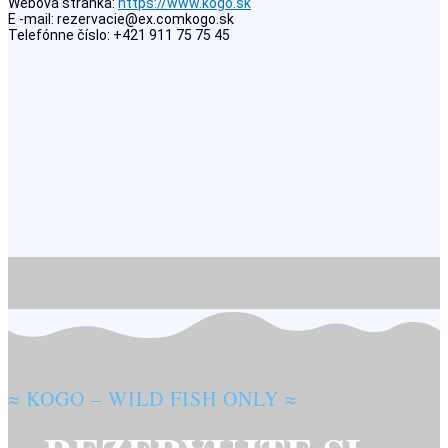
Webová stránka:
https://www.kogo.sk
E -mail:
rezervacie@
ex.com
kogo.sk
Telefónne číslo: +421 911 75 75 45
≈ KOGO – WILD FISH ONLY ≈