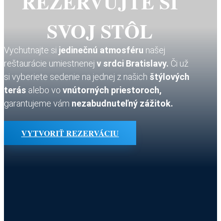
REZERVUJTE SI
SVOJ STÔL
Vychutnajte si
jedinečnú atmosféru
našej
reštaurácie umiestnenej
v srdci Bratislavy.
Či už
si vyberiete sedenie na jednej z našich
štýlových
terás
alebo vo
vnútorných priestoroch,
garantujeme vám
nezabudnuteľný zážitok.
VYTVORIŤ REZERVÁCIU