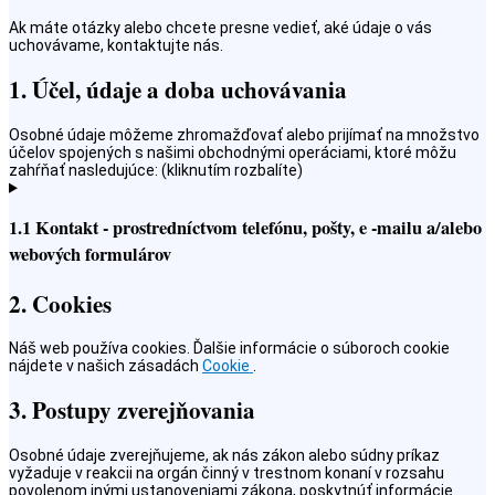
Ak máte otázky alebo chcete presne vedieť, aké údaje o vás
uchovávame, kontaktujte nás.
1. Účel, údaje a doba uchovávania
Osobné údaje môžeme zhromažďovať alebo prijímať na množstvo
účelov spojených s našimi obchodnými operáciami, ktoré môžu
zahŕňať nasledujúce: (kliknutím rozbalíte)
1.1 Kontakt - prostredníctvom telefónu, pošty, e -mailu a/alebo
webových formulárov
2. Cookies
Náš web používa cookies. Ďalšie informácie o súboroch cookie
nájdete v našich zásadách
Cookie
.
3. Postupy zverejňovania
Osobné údaje zverejňujeme, ak nás zákon alebo súdny príkaz
vyžaduje v reakcii na orgán činný v trestnom konaní v rozsahu
povolenom inými ustanoveniami zákona, poskytnúť informácie