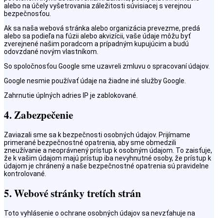
alebo na účely vyšetrovania záležitosti súvisiacej s verejnou
bezpečnosťou.
Ak sa naša webová stránka alebo organizácia prevezme, predá
alebo sa podieľa na fúzii alebo akvizícii, vaše údaje môžu byť
zverejnené našim poradcom a prípadným kupujúcim a budú
odovzdané novým vlastníkom.
So spoločnosťou Google sme uzavreli zmluvu o spracovaní údajov.
Google nesmie používať údaje na žiadne iné služby Google.
Zahrnutie úplných adries IP je zablokované.
4. Zabezpečenie
Zaviazali sme sa k bezpečnosti osobných údajov. Prijímame
primerané bezpečnostné opatrenia, aby sme obmedzili
zneužívanie a neoprávnený prístup k osobným údajom. To zaisťuje,
že k vašim údajom majú prístup iba nevyhnutné osoby, že prístup k
údajom je chránený a naše bezpečnostné opatrenia sú pravidelne
kontrolované.
5. Webové stránky tretích strán
Toto vyhlásenie o ochrane osobných údajov sa nevzťahuje na