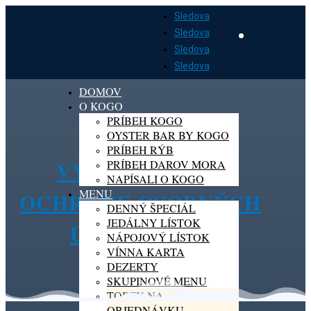
Sledova
Sledova
Sledova
Sledova
DOMOV
O KOGO
PRÍBEH KOGO
OYSTER BAR BY KOGO
PRÍBEH RÝB
VYHLÁSENIE O
PRÍBEH DAROV MORA
NAPÍSALI O KOGO
MENU
OCHRANE OSOBNÝCH
DENNÝ ŠPECIÁL
JEDÁLNY LÍSTOK
ÚDAJOV (EU)
NÁPOJOVÝ LÍSTOK
VÍNNA KARTA
DEZERTY
SKUPINOVÉ MENU
TORTY NA
OBJEDNÁVKU