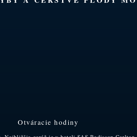
Otváracie hodiny
 Najbližšia garáž je v hoteli SAS Radisson Carlton.