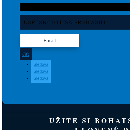
ÚSPEŠNE STE SA PRIHLÁSILI
GO
Sledova
Sledova
Sledova
UŽITE SI BOHA
ULOVENÉ R