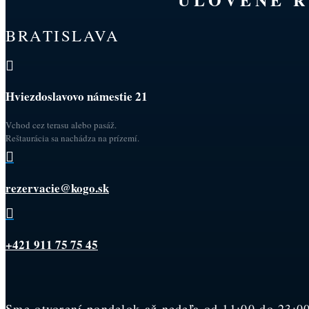
BRATISLAVA

Hviezdoslavovo námestie 21
Vchod cez terasu alebo pasáž.
Reštaurácia sa nachádza na prízemí.

rezervacie@kogo.sk

+421 911 75 75 45
Sme otvorení pondelok až nedeľa od 11:00 do 23:00.