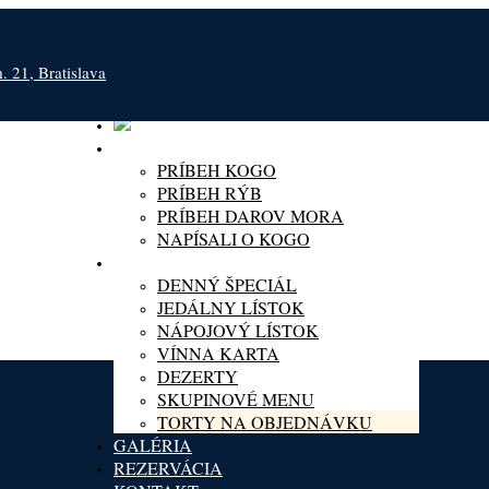
 21, Bratislava
O KOGO
PRÍBEH KOGO
PRÍBEH RÝB
PRÍBEH DAROV MORA
NAPÍSALI O KOGO
MENU
DENNÝ ŠPECIÁL
JEDÁLNY LÍSTOK
NÁPOJOVÝ LÍSTOK
VÍNNA KARTA
DEZERTY
SKUPINOVÉ MENU
TORTY NA OBJEDNÁVKU
GALÉRIA
REZERVÁCIA