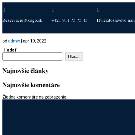



Rezervacie@kogo.sk
+421 911 75 75 45
Hviezdoslavovo nám.
od
admin
|
apr 19, 2022
Hľadať
Hľadať
Najnovšie články
Najnovšie komentáre
Žiadne komentáre na zobrazenie.