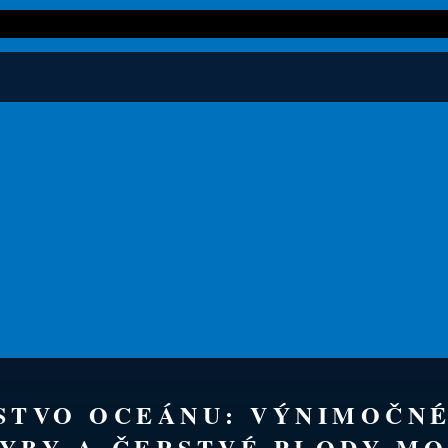
TSTVO OCEÁNU: VÝNIMOČN
YBY A ČERSTVÉ PLODY MO