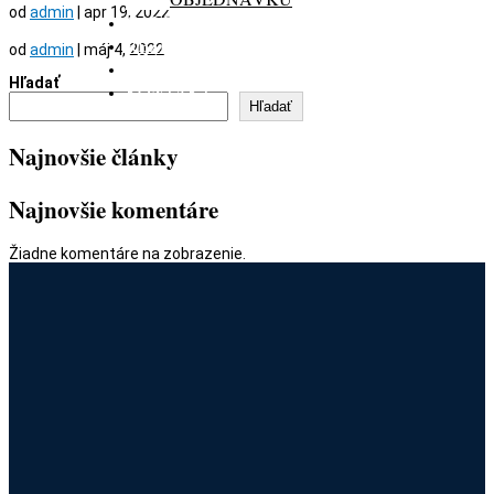
od
admin
|
apr 19, 2022
GALÉRIA
REZERVÁCIA
od
admin
|
máj 4, 2022
DARČEKOVÁ KARTA
Hľadať
KONTAKT
Hľadať
Najnovšie články
Najnovšie komentáre
Žiadne komentáre na zobrazenie.