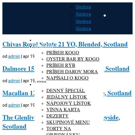
Sledova
Sledova
Sledova
Sledova
DOMOV
Chivas Royal Salute 21 YO, Blended, Scotland
O KOGO
PRÍBEH KOGO
od
admin
|
apr 19, 2022
OYSTER BAR BY KOGO
PRÍBEH RÝB
Dalmore 15Yo, Single Malt, Speyside, Scotland
PRÍBEH DAROV MORA
NAPÍSALI O KOGO
od
admin
|
apr 19, 2022
MENU
DENNÝ ŠPECIÁL
Macallan 12Yo, Single Malt, Speyside, Scotland
JEDÁLNY LÍSTOK
NÁPOJOVÝ LÍSTOK
od
admin
|
apr 19, 2022
VÍNNA KARTA
DEZERTY
The Glenlivet 18 YO, Single Malt, Speyside,
SKUPINOVÉ MENU
Scotland
TORTY NA
OBJEDNÁVKU