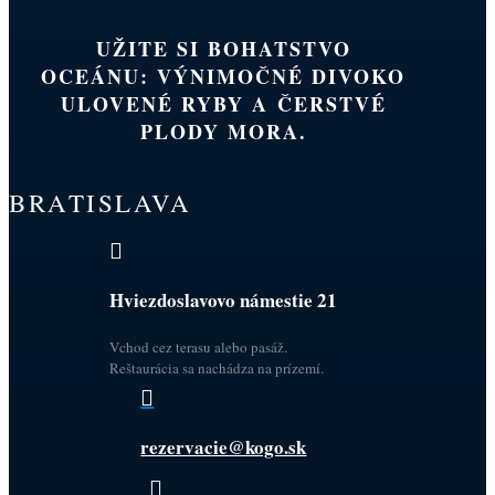
UŽITE SI BOHATSTVO
OCEÁNU: VÝNIMOČNÉ DIVOKO
ULOVENÉ RYBY A ČERSTVÉ
PLODY MORA.
BRATISLAVA

Hviezdoslavovo námestie 21
Vchod cez terasu alebo pasáž.
Reštaurácia sa nachádza na prízemí.

rezervacie@kogo.sk
