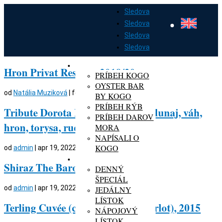
Sledova
Sledova
Sledova
Sledova
DOMOV
O KOGO
Hron Privat Reserve, 2019/20
PRÍBEH KOGO
OYSTER BAR
od
Natália Muziková
|
feb 21, 2024
BY KOGO
PRÍBEH RÝB
Tribute Dorota Premium Cuvée (dunaj, váh,
PRÍBEH DAROV
hron, torysa, rudava), 2020
MORA
NAPÍSALI O
KOGO
od
admin
|
apr 19, 2022
MENU
Shiraz The Barossan, 2019
DENNÝ
ŠPECIÁL
od
admin
|
apr 19, 2022
JEDÁLNY
LÍSTOK
Terling Cuvée (cab.sauv.frank.merlot), 2015
NÁPOJOVÝ
LÍSTOK