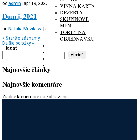
od
admin
|
apr 19, 2022
VÍNNA KARTA
DEZERTY
Dunaj, 2021
SKUPINOVÉ
MENU
od
Natália Muziková
|
apr 13, 2023
TORTY NA
OBJEDNÁVKU
« Staršie záznamy
Ďalšie položky »
GALÉRIA
Hľadať
REZERVÁCIA
Hľadať
DARČEKOVÁ KARTA
KONTAKT
Najnovšie články
Najnovšie komentáre
Žiadne komentáre na zobrazenie.