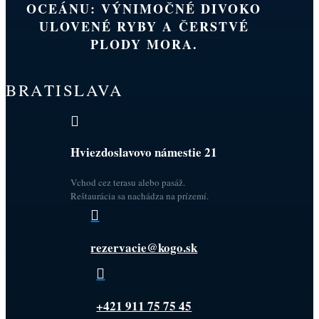
OCEÁNU: VÝNIMOČNÉ DIVOKO
ULOVENÉ RYBY A ČERSTVÉ
PLODY MORA.
BRATISLAVA

Hviezdoslavovo námestie 21
Vchod cez terasu alebo pasáž.
Reštaurácia sa nachádza na prízemí.

rezervacie@kogo.sk

+421 911 75 75 45