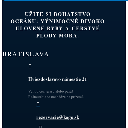
UŽITE SI BOHATSTVO
OCEÁNU: VÝNIMOČNÉ DIVOKO
ULOVENÉ RYBY A ČERSTVÉ
PLODY MORA.
BRATISLAVA

Hviezdoslavovo námestie 21
Vchod cez terasu alebo pasáž.
Reštaurácia sa nachádza na prízemí.

rezervacie@kogo.sk
