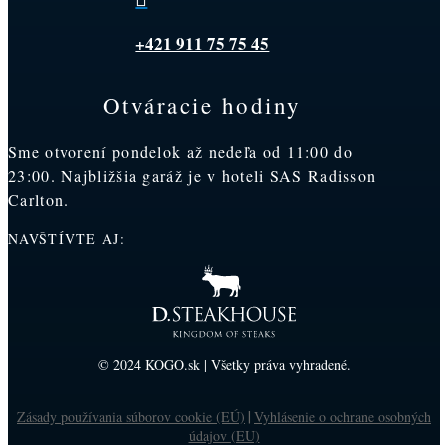
+421 911 75 75 45
Otváracie hodiny
Sme otvorení pondelok až nedeľa od 11:00 do
23:00. Najbližšia garáž je v hoteli SAS Radisson
Carlton.
NAVŠTÍVTE AJ:
© 2024 KOGO.sk | Všetky práva vyhradené.
Zásady používania súborov cookie (EÚ)
Vyhlásenie o ochrane osobných
|
údajov (EU)