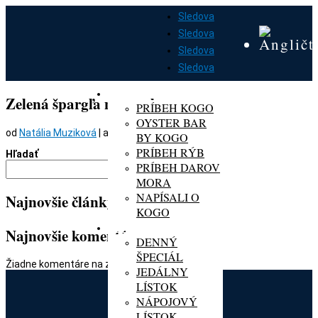
Sledova
Sledova
Sledova
Sledova
DOMOV
O KOGO
Zelená špargľa na masle
PRÍBEH KOGO
OYSTER BAR
od
Natália Muziková
|
apr 14, 2023
BY KOGO
PRÍBEH RÝB
Hľadať
PRÍBEH DAROV
Hľadať
MORA
NAPÍSALI O
Najnovšie články
KOGO
MENU
Najnovšie komentáre
DENNÝ
ŠPECIÁL
Žiadne komentáre na zobrazenie.
JEDÁLNY
LÍSTOK
NÁPOJOVÝ
LÍSTOK