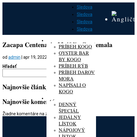
Sledova
Sledova
Sledova
Sledova
DOMOV
O KOGO
Zacapa Centenario 23 40%, Guatemala
PRÍBEH KOGO
OYSTER BAR
od
admin
|
apr 19, 2022
BY KOGO
PRÍBEH RÝB
Hľadať
PRÍBEH DAROV
Hľadať
MORA
NAPÍSALI O
Najnovšie články
KOGO
MENU
Najnovšie komentáre
DENNÝ
ŠPECIÁL
Žiadne komentáre na zobrazenie.
JEDÁLNY
LÍSTOK
NÁPOJOVÝ
LÍSTOK