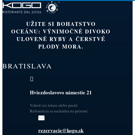
UŽITE SI BOHATSTVO
OCEÁNU: VÝNIMOČNÉ DIVOKO
ULOVENÉ RYBY A ČERSTVÉ
PLODY MORA.
BRATISLAVA

Hviezdoslavovo námestie 21
Vchod cez terasu alebo pasáž.
Reštaurácia sa nachádza na prízemí.

rezervacie@kogo.sk