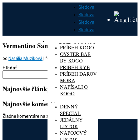
Sledova
Sledova
Sledova
Sledova
DOMOV
O KOGO
Vermentino Samas, IGT, 2022/23
PRÍBEH KOGO
OYSTER BAR
od
Natália Muziková
|
feb 20, 2024
BY KOGO
PRÍBEH RÝB
Hľadať
PRÍBEH DAROV
Hľadať
MORA
NAPÍSALI O
Najnovšie články
KOGO
MENU
Najnovšie komentáre
DENNÝ
ŠPECIÁL
Žiadne komentáre na zobrazenie.
JEDÁLNY
LÍSTOK
NÁPOJOVÝ
LÍSTOK