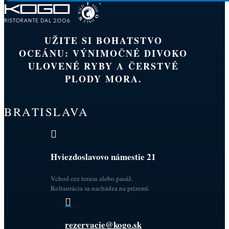
UŽITE SI BOHATSTVO
OCEÁNU: VÝNIMOČNÉ DIVOKO
ULOVENÉ RYBY A ČERSTVÉ
PLODY MORA.
BRATISLAVA

Hviezdoslavovo námestie 21
Vchod cez terasu alebo pasáž.
Reštaurácia sa nachádza na prízemí.

rezervacie@kogo.sk