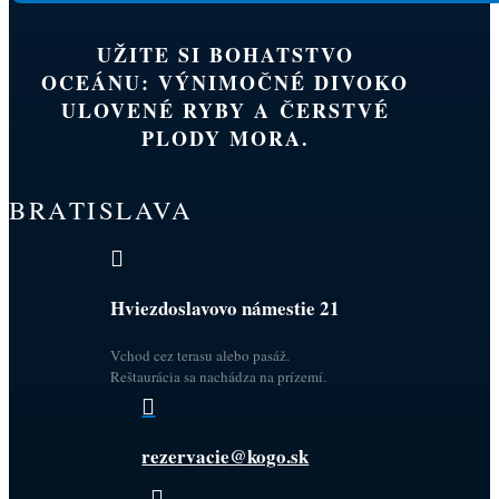
UŽITE SI BOHATSTVO
OCEÁNU: VÝNIMOČNÉ DIVOKO
ULOVENÉ RYBY A ČERSTVÉ
PLODY MORA.
BRATISLAVA

Hviezdoslavovo námestie 21
Vchod cez terasu alebo pasáž.
Reštaurácia sa nachádza na prízemí.

rezervacie@kogo.sk
