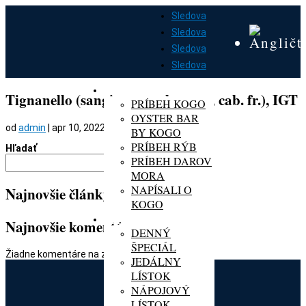
Sledova
Sledova
Sledova
Sledova
DOMOV
O KOGO
Tignanello (sangiovese, cab. sauv., cab. fr.), IGT
PRÍBEH KOGO
OYSTER BAR
od
admin
|
apr 10, 2022
BY KOGO
PRÍBEH RÝB
Hľadať
PRÍBEH DAROV
Hľadať
MORA
NAPÍSALI O
Najnovšie články
KOGO
MENU
Najnovšie komentáre
DENNÝ
ŠPECIÁL
Žiadne komentáre na zobrazenie.
JEDÁLNY
LÍSTOK
NÁPOJOVÝ
LÍSTOK