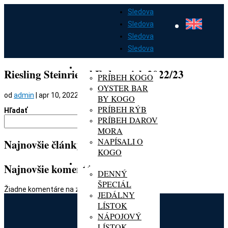
Sledova
Sledova
Sledova
Sledova
DOMOV
O KOGO
Riesling Steinriegel Federspiel, 2022/23
PRÍBEH KOGO
OYSTER BAR
od
admin
|
apr 10, 2022
BY KOGO
PRÍBEH RÝB
Hľadať
PRÍBEH DAROV
Hľadať
MORA
NAPÍSALI O
Najnovšie články
KOGO
MENU
Najnovšie komentáre
DENNÝ
ŠPECIÁL
Žiadne komentáre na zobrazenie.
JEDÁLNY
LÍSTOK
NÁPOJOVÝ
LÍSTOK