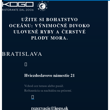
UŽITE SI BOHATSTVO
OCEÁNU: VÝNIMOČNÉ DIVOKO
ULOVENÉ RYBY A ČERSTVÉ
PLODY MORA.
BRATISLAVA

Hviezdoslavovo námestie 21
Vchod cez terasu alebo pasáž.
Reštaurácia sa nachádza na prízemí.

rezervacie@kogo.sk