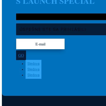
S LAUNCH SPECIAL
ÚSPEŠNE STE SA PRIHLÁSILI
GO
Sledova
Sledova
Sledova