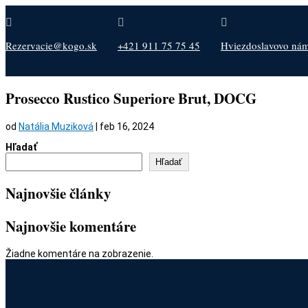



Rezervacie@kogo.sk
+421 911 75 75 45
Hviezdoslavovo nám.
Prosecco Rustico Superiore Brut, DOCG
od
Natália Muziková
|
feb 16, 2024
Hľadať
Hľadať
Najnovšie články
Najnovšie komentáre
Žiadne komentáre na zobrazenie.