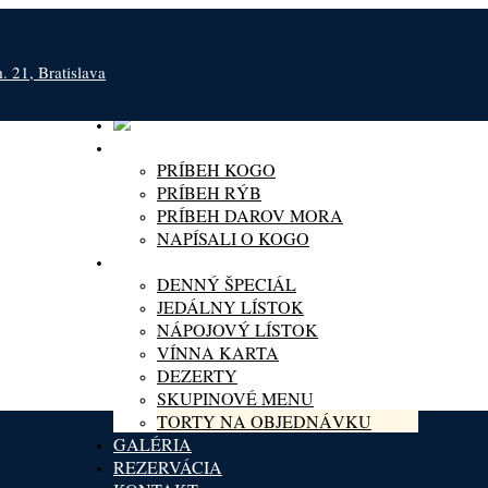
 21, Bratislava
O KOGO
PRÍBEH KOGO
PRÍBEH RÝB
PRÍBEH DAROV MORA
NAPÍSALI O KOGO
MENU
DENNÝ ŠPECIÁL
JEDÁLNY LÍSTOK
NÁPOJOVÝ LÍSTOK
VÍNNA KARTA
DEZERTY
SKUPINOVÉ MENU
TORTY NA OBJEDNÁVKU
GALÉRIA
REZERVÁCIA