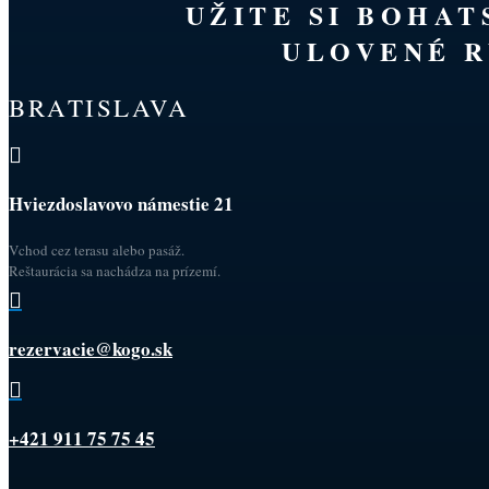
UŽITE SI BOHA
ULOVENÉ R
BRATISLAVA

Hviezdoslavovo námestie 21
Vchod cez terasu alebo pasáž.
Reštaurácia sa nachádza na prízemí.

rezervacie@kogo.sk

+421 911 75 75 45