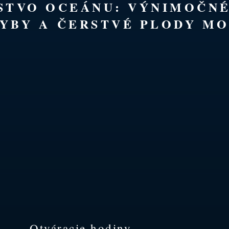
TSTVO OCEÁNU: VÝNIMOČN
YBY A ČERSTVÉ PLODY MO
Otváracie hodiny