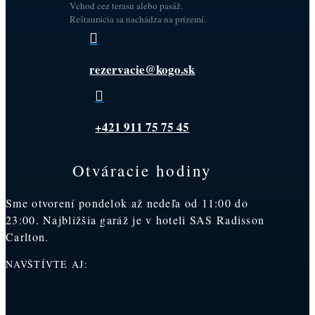
Vchod cez terasu alebo pasáž.
Reštaurácia sa nachádza na prízemí.

rezervacie@kogo.sk

+421 911 75 75 45
Otváracie hodiny
Sme otvorení pondelok až nedeľa od 11:00 do
23:00. Najbližšia garáž je v hoteli SAS Radisson
Carlton.
NAVŠTÍVTE AJ: