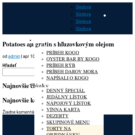
Sledova
Sledova
Sledova
Sledova
DOMOV
Potatoes au gratin s hľuzovkovým olejom
O KOGO
PRÍBEH KOGO
od
admin
|
apr 10, 2022
OYSTER BAR BY KOGO
PRÍBEH RÝB
Hľadať
PRÍBEH DAROV MORA
Hľadať
NAPÍSALI O KOGO
MENU
Najnovšie články
DENNÝ ŠPECIÁL
JEDÁLNY LÍSTOK
Najnovšie komentáre
NÁPOJOVÝ LÍSTOK
VÍNNA KARTA
Žiadne komentáre na zobrazenie.
DEZERTY
SKUPINOVÉ MENU
TORTY NA
OBJEDNÁVKU