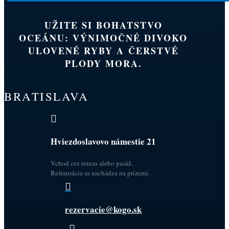
UŽITE SI BOHATSTVO
OCEÁNU: VÝNIMOČNÉ DIVOKO
ULOVENÉ RYBY A ČERSTVÉ
PLODY MORA.
BRATISLAVA

Hviezdoslavovo námestie 21
Vchod cez terasu alebo pasáž.
Reštaurácia sa nachádza na prízemí.

rezervacie@kogo.sk
