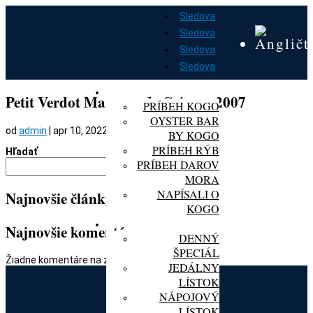
Sledova
Sledova
Sledova
Sledova
DOMOV
O KOGO
Petit Verdot Marques de Grinon, 2007
PRÍBEH KOGO
OYSTER BAR
od
admin
|
apr 10, 2022
BY KOGO
PRÍBEH RÝB
Hľadať
PRÍBEH DAROV
Hľadať
MORA
NAPÍSALI O
Najnovšie články
KOGO
MENU
Najnovšie komentáre
DENNÝ
ŠPECIÁL
Žiadne komentáre na zobrazenie.
JEDÁLNY
LÍSTOK
NÁPOJOVÝ
LÍSTOK