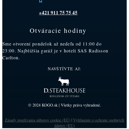
+421 911 75 75 45
Otváracie hodiny
Sme otvorení pondelok až nedeľa od 11:00 do
23:00. Najbližšia garáž je v hoteli SAS Radisson
Carlton.
NAVŠTÍVTE AJ:
© 2024 KOGO.sk | Všetky práva vyhradené.
Zásady používania súborov cookie (EÚ)
Vyhlásenie o ochrane osobných
|
údajov (EU)