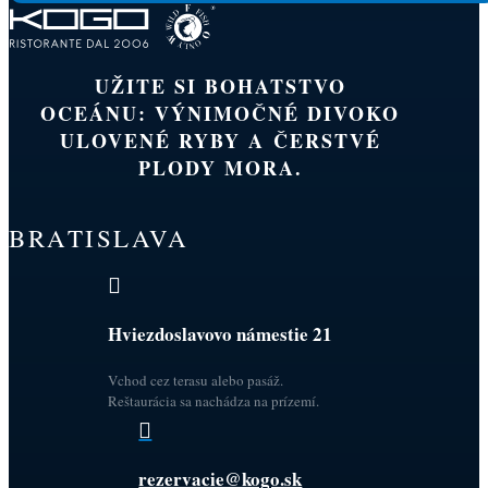
UŽITE SI BOHATSTVO
OCEÁNU: VÝNIMOČNÉ DIVOKO
ULOVENÉ RYBY A ČERSTVÉ
PLODY MORA.
BRATISLAVA

Hviezdoslavovo námestie 21
Vchod cez terasu alebo pasáž.
Reštaurácia sa nachádza na prízemí.

rezervacie@kogo.sk