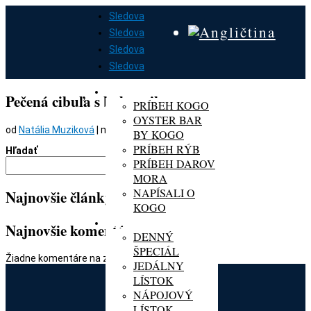
Sledova
Sledova
Sledova
Sledova
DOMOV
O KOGO
Pečená cibuľa s balzamikom
PRÍBEH KOGO
OYSTER BAR
od
Natália Muziková
|
mar 6, 2024
BY KOGO
PRÍBEH RÝB
Hľadať
PRÍBEH DAROV
Hľadať
MORA
NAPÍSALI O
Najnovšie články
KOGO
MENU
Najnovšie komentáre
DENNÝ
ŠPECIÁL
Žiadne komentáre na zobrazenie.
JEDÁLNY
LÍSTOK
NÁPOJOVÝ
LÍSTOK