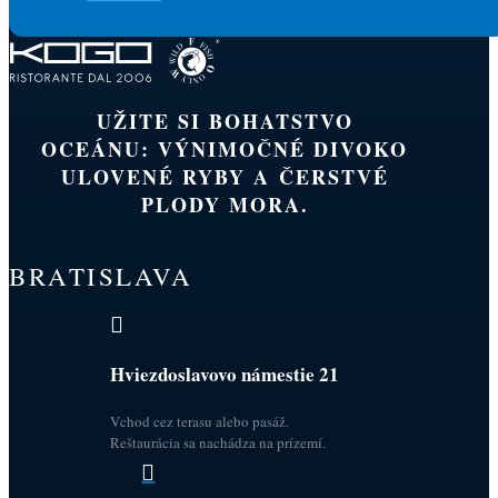
UŽITE SI BOHATSTVO
OCEÁNU: VÝNIMOČNÉ DIVOKO
ULOVENÉ RYBY A ČERSTVÉ
PLODY MORA.
BRATISLAVA

Hviezdoslavovo námestie 21
Vchod cez terasu alebo pasáž.
Reštaurácia sa nachádza na prízemí.
