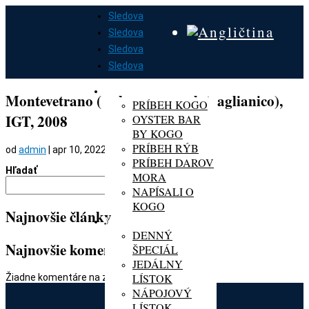
Sledova
Sledova
Sledova
Sledova
DOMOV
O KOGO
Montevetrano ( cab.sauv., merlot, aglianico),
PRÍBEH KOGO
IGT, 2008
OYSTER BAR
BY KOGO
PRÍBEH RÝB
od
admin
|
apr 10, 2022
PRÍBEH DAROV
Hľadať
MORA
Hľadať
NAPÍSALI O
KOGO
Najnovšie články
MENU
DENNÝ
Najnovšie komentáre
ŠPECIÁL
JEDÁLNY
LÍSTOK
Žiadne komentáre na zobrazenie.
NÁPOJOVÝ
LÍSTOK