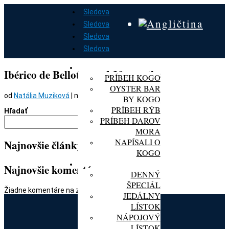
Sledova
Sledova
Sledova
Sledova
DOMOV
O KOGO
Ibérico de Bellota aged 30 months
PRÍBEH KOGO
OYSTER BAR
od
Natália Muziková
|
mar 6, 2024
BY KOGO
PRÍBEH RÝB
Hľadať
PRÍBEH DAROV
Hľadať
MORA
NAPÍSALI O
Najnovšie články
KOGO
MENU
Najnovšie komentáre
DENNÝ
ŠPECIÁL
Žiadne komentáre na zobrazenie.
JEDÁLNY
LÍSTOK
NÁPOJOVÝ
LÍSTOK