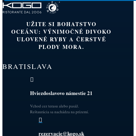
UŽITE SI BOHATSTVO
OCEÁNU: VÝNIMOČNÉ DIVOKO
ULOVENÉ RYBY A ČERSTVÉ
PLODY MORA.
BRATISLAVA

Hviezdoslavovo námestie 21
Vchod cez terasu alebo pasáž.
Reštaurácia sa nachádza na prízemí.

rezervacie@kogo.sk