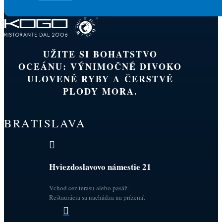
UŽITE SI BOHATSTVO
OCEÁNU: VÝNIMOČNÉ DIVOKO
ULOVENÉ RYBY A ČERSTVÉ
PLODY MORA.
BRATISLAVA

Hviezdoslavovo námestie 21
Vchod cez terasu alebo pasáž.
Reštaurácia sa nachádza na prízemí.
