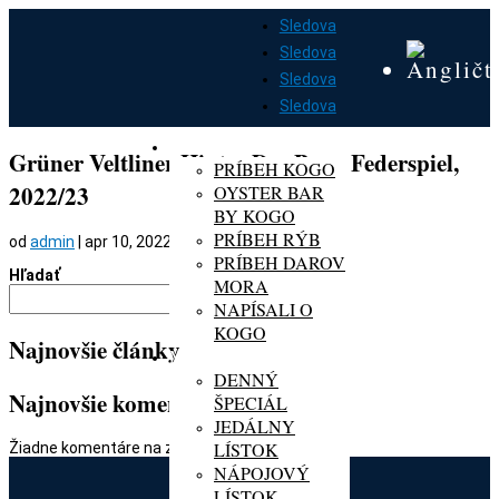
Sledova
Sledova
Sledova
Sledova
DOMOV
O KOGO
Grüner Veltliner Hinter Der Burg Federspiel,
PRÍBEH KOGO
2022/23
OYSTER BAR
BY KOGO
PRÍBEH RÝB
od
admin
|
apr 10, 2022
PRÍBEH DAROV
Hľadať
MORA
Hľadať
NAPÍSALI O
KOGO
Najnovšie články
MENU
DENNÝ
Najnovšie komentáre
ŠPECIÁL
JEDÁLNY
LÍSTOK
Žiadne komentáre na zobrazenie.
NÁPOJOVÝ
LÍSTOK