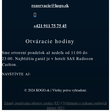
rezervacie@kogo.sk

+421 911 75 75 45
Otváracie hodiny
Sme otvorení pondelok až nedeľa od 11:00 do
23:00. Najbližšia garáž je v hoteli SAS Radisson
Carlton.
NAVŠTÍVTE AJ:
© 2024 KOGO.sk | Všetky práva vyhradené.
Zásady používania súborov cookie (EÚ)
Vyhlásenie o ochrane osobných
|
údajov (EU)