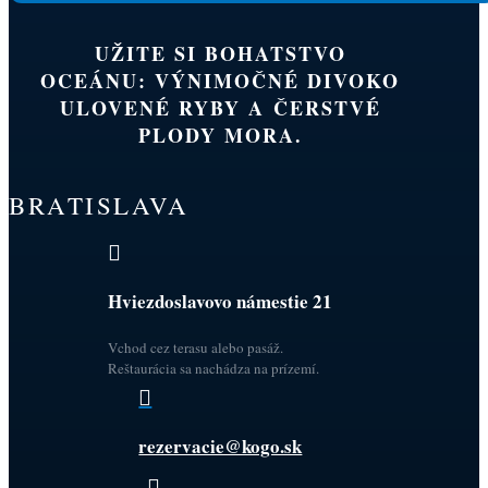
UŽITE SI BOHATSTVO
OCEÁNU: VÝNIMOČNÉ DIVOKO
ULOVENÉ RYBY A ČERSTVÉ
PLODY MORA.
BRATISLAVA

Hviezdoslavovo námestie 21
Vchod cez terasu alebo pasáž.
Reštaurácia sa nachádza na prízemí.

rezervacie@kogo.sk
