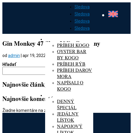
Sledova
Sledova
Sledova
Sledova
DOMOV
O KOGO
Gin Monkey 47 Sloe, 29%, Germany
PRÍBEH KOGO
OYSTER BAR
od
admin
|
apr 19, 2022
BY KOGO
PRÍBEH RÝB
Hľadať
PRÍBEH DAROV
Hľadať
MORA
NAPÍSALI O
Najnovšie články
KOGO
MENU
Najnovšie komentáre
DENNÝ
ŠPECIÁL
Žiadne komentáre na zobrazenie.
JEDÁLNY
LÍSTOK
NÁPOJOVÝ
LÍSTOK