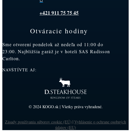
+421 911 75 75 45
Otváracie hodiny
Sme otvorení pondelok až nedeľa od 11:00 do
23:00. Najbližšia garáž je v hoteli SAS Radisson
Carlton.
NAVŠTÍVTE AJ:
© 2024 KOGO.sk | Všetky práva vyhradené.
Zásady používania súborov cookie (EÚ)
Vyhlásenie o ochrane osobných
|
údajov (EU)