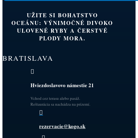
UŽITE SI BOHATSTVO
OCEÁNU: VÝNIMOČNÉ DIVOKO
ULOVENÉ RYBY A ČERSTVÉ
PLODY MORA.
BRATISLAVA

Hviezdoslavovo námestie 21
Vchod cez terasu alebo pasáž.
Reštaurácia sa nachádza na prízemí.

rezervacie@kogo.sk
