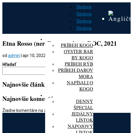
Sledova
Sledova
Sledova
Sledova
DOMOV
O KOGO
Etna Rosso (nerello mascalese), DOC, 2021
PRÍBEH KOGO
OYSTER BAR
od
admin
|
apr 10, 2022
BY KOGO
PRÍBEH RÝB
Hľadať
PRÍBEH DAROV
Hľadať
MORA
NAPÍSALI O
Najnovšie články
KOGO
MENU
Najnovšie komentáre
DENNÝ
ŠPECIÁL
Žiadne komentáre na zobrazenie.
JEDÁLNY
LÍSTOK
NÁPOJOVÝ
LÍSTOK