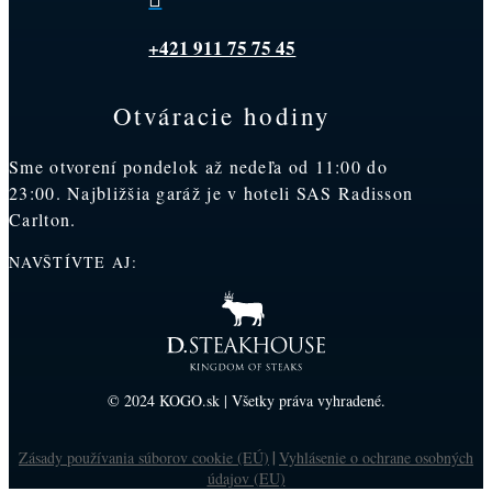
+421 911 75 75 45
Otváracie hodiny
Sme otvorení pondelok až nedeľa od 11:00 do
23:00. Najbližšia garáž je v hoteli SAS Radisson
Carlton.
NAVŠTÍVTE AJ:
© 2024 KOGO.sk | Všetky práva vyhradené.
Zásady používania súborov cookie (EÚ)
Vyhlásenie o ochrane osobných
|
údajov (EU)