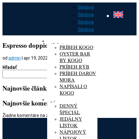
Sledova
Sledova
Sledova
Sledova
DOMOV
O KOGO
Espresso doppio (16g)
PRÍBEH KOGO
OYSTER BAR
od
admin
|
apr 19, 2022
BY KOGO
PRÍBEH RÝB
Hľadať
PRÍBEH DAROV
Hľadať
MORA
NAPÍSALI O
Najnovšie články
KOGO
MENU
Najnovšie komentáre
DENNÝ
ŠPECIÁL
Žiadne komentáre na zobrazenie.
JEDÁLNY
LÍSTOK
NÁPOJOVÝ
LÍSTOK