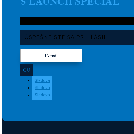
S LAUNCH SPECIAL
ÚSPEŠNE STE SA PRIHLÁSILI
GO
Sledova
Sledova
Sledova