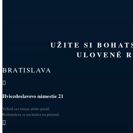
UŽITE SI BOHA
ULOVENÉ R
BRATISLAVA

Hviezdoslavovo námestie 21
Vchod cez terasu alebo pasáž.
Reštaurácia sa nachádza na prízemí.
