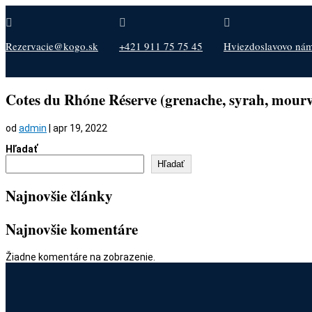



Rezervacie@kogo.sk
+421 911 75 75 45
Hviezdoslavovo nám.
Cotes du Rhóne Réserve (grenache, syrah, mourv
od
admin
|
apr 19, 2022
Hľadať
Hľadať
Najnovšie články
Najnovšie komentáre
Žiadne komentáre na zobrazenie.