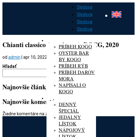
Sledova
Sledova
Sledova
Sledova
DOMOV
O KOGO
Chianti classico (sangiovese), DOCG, 2020
PRÍBEH KOGO
OYSTER BAR
od
admin
|
apr 10, 2022
BY KOGO
PRÍBEH RÝB
Hľadať
PRÍBEH DAROV
Hľadať
MORA
NAPÍSALI O
Najnovšie články
KOGO
MENU
Najnovšie komentáre
DENNÝ
ŠPECIÁL
Žiadne komentáre na zobrazenie.
JEDÁLNY
LÍSTOK
NÁPOJOVÝ
LÍSTOK