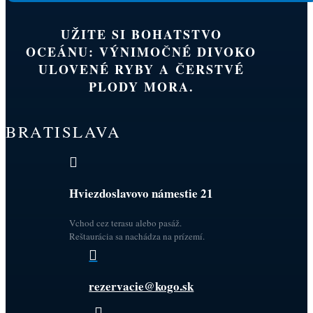
UŽITE SI BOHATSTVO
OCEÁNU: VÝNIMOČNÉ DIVOKO
ULOVENÉ RYBY A ČERSTVÉ
PLODY MORA.
BRATISLAVA

Hviezdoslavovo námestie 21
Vchod cez terasu alebo pasáž.
Reštaurácia sa nachádza na prízemí.

rezervacie@kogo.sk
