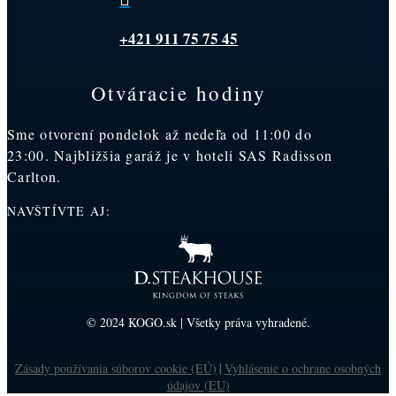
+421 911 75 75 45
Otváracie hodiny
Sme otvorení pondelok až nedeľa od 11:00 do
23:00. Najbližšia garáž je v hoteli SAS Radisson
Carlton.
NAVŠTÍVTE AJ:
© 2024 KOGO.sk | Všetky práva vyhradené.
Zásady používania súborov cookie (EÚ)
Vyhlásenie o ochrane osobných
|
údajov (EU)