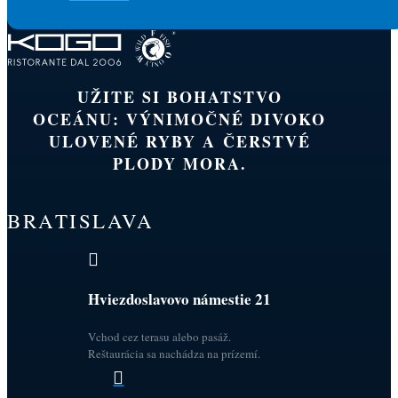
UŽITE SI BOHATSTVO
OCEÁNU: VÝNIMOČNÉ DIVOKO
ULOVENÉ RYBY A ČERSTVÉ
PLODY MORA.
BRATISLAVA

Hviezdoslavovo námestie 21
Vchod cez terasu alebo pasáž.
Reštaurácia sa nachádza na prízemí.
