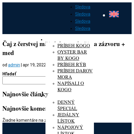
Sledova
Sledova
Sledova
Sledova
DOMOV
O KOGO
Čaj z čerstvej mäty/zázvoru/mäty a zázvoru +
PRÍBEH KOGO
med
OYSTER BAR
BY KOGO
PRÍBEH RÝB
od
admin
|
apr 19, 2022
PRÍBEH DAROV
Hľadať
MORA
Hľadať
NAPÍSALI O
KOGO
Najnovšie články
MENU
DENNÝ
Najnovšie komentáre
ŠPECIÁL
JEDÁLNY
LÍSTOK
Žiadne komentáre na zobrazenie.
NÁPOJOVÝ
LÍSTOK