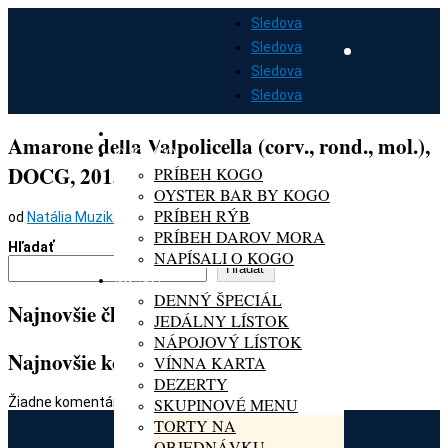
Sledova
Sledova
Sledova
Sledova
DOMOV
Amarone della Valpolicella (corv., rond., mol.),
O KOGO
DOCG, 2015
PRÍBEH KOGO
OYSTER BAR BY KOGO
PRÍBEH RÝB
od
Natália Muziková
|
feb 21, 2024
PRÍBEH DAROV MORA
Hľadať
NAPÍSALI O KOGO
Hľadať
MENU
DENNÝ ŠPECIÁL
Najnovšie články
JEDÁLNY LÍSTOK
NÁPOJOVÝ LÍSTOK
Najnovšie komentáre
VÍNNA KARTA
DEZERTY
SKUPINOVÉ MENU
Žiadne komentáre na zobrazenie.
TORTY NA
OBJEDNÁVKU