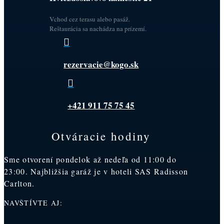
Vchod cez terasu alebo pasáž.
Reštaurácia sa nachádza na prízemí.

rezervacie@kogo.sk

+421 911 75 75 45
Otváracie hodiny
Sme otvorení pondelok až nedeľa od 11:00 do
23:00. Najbližšia garáž je v hoteli SAS Radisson
Carlton.
NAVŠTÍVTE AJ: