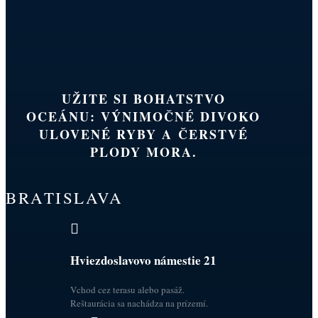
UŽITE SI BOHATSTVO
OCEÁNU: VÝNIMOČNÉ DIVOKO
ULOVENÉ RYBY A ČERSTVÉ
PLODY MORA.
BRATISLAVA

Hviezdoslavovo námestie 21
Vchod cez terasu alebo pasáž.
Reštaurácia sa nachádza na prízemí.