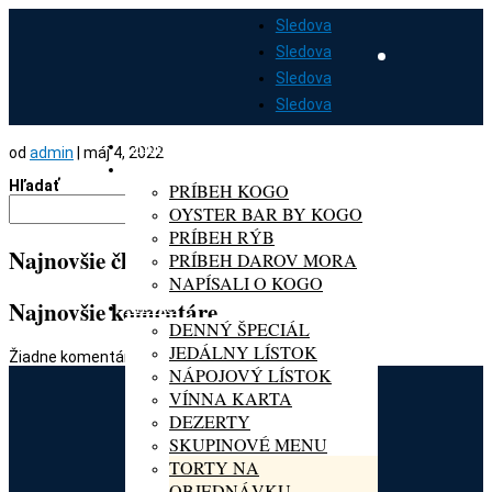
Sledova
Sledova
Sledova
Sledova
DOMOV
od
admin
|
máj 4, 2022
O KOGO
Hľadať
PRÍBEH KOGO
Hľadať
OYSTER BAR BY KOGO
PRÍBEH RÝB
Najnovšie články
PRÍBEH DAROV MORA
NAPÍSALI O KOGO
MENU
Najnovšie komentáre
DENNÝ ŠPECIÁL
JEDÁLNY LÍSTOK
Žiadne komentáre na zobrazenie.
NÁPOJOVÝ LÍSTOK
VÍNNA KARTA
DEZERTY
SKUPINOVÉ MENU
TORTY NA
OBJEDNÁVKU