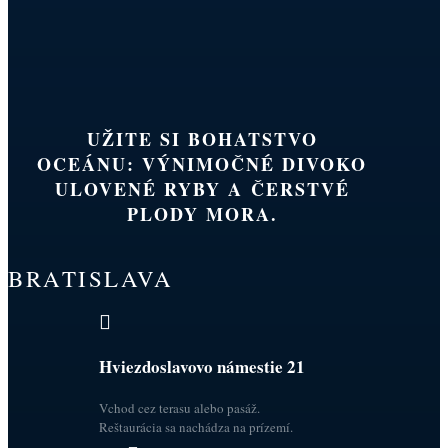
UŽITE SI BOHATSTVO
OCEÁNU: VÝNIMOČNÉ DIVOKO
ULOVENÉ RYBY A ČERSTVÉ
PLODY MORA.
BRATISLAVA

Hviezdoslavovo námestie 21
Vchod cez terasu alebo pasáž.
Reštaurácia sa nachádza na prízemí.