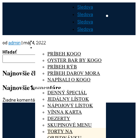
Sledova
Sledova
Sledova
Sledova
DOMOV
od
admin
|
máj 4, 2022
O KOGO
Hľadať
PRÍBEH KOGO
Hľadať
OYSTER BAR BY KOGO
PRÍBEH RÝB
Najnovšie články
PRÍBEH DAROV MORA
NAPÍSALI O KOGO
MENU
Najnovšie komentáre
DENNÝ ŠPECIÁL
JEDÁLNY LÍSTOK
Žiadne komentáre na zobrazenie.
NÁPOJOVÝ LÍSTOK
VÍNNA KARTA
DEZERTY
SKUPINOVÉ MENU
TORTY NA
OBJEDNÁVKU