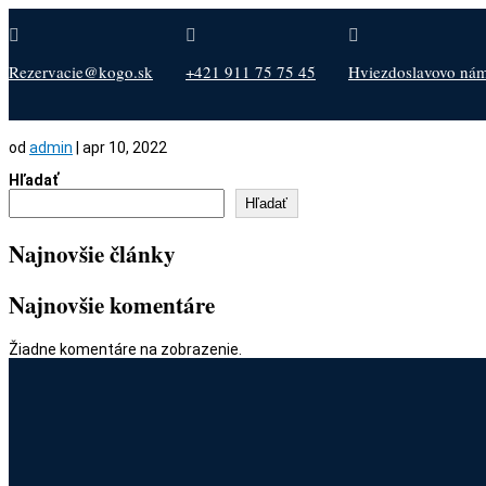



Rezervacie@kogo.sk
+421 911 75 75 45
Hviezdoslavovo nám.
od
admin
|
apr 10, 2022
Hľadať
Hľadať
Najnovšie články
Najnovšie komentáre
Žiadne komentáre na zobrazenie.