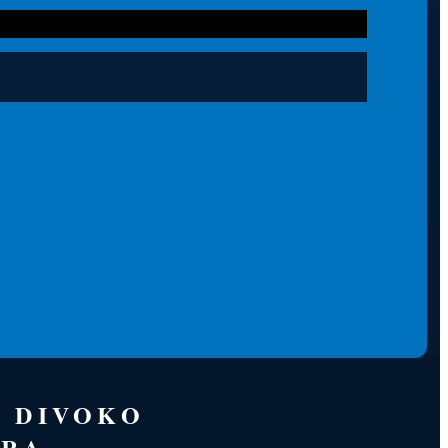
É DIVOKO
RA.