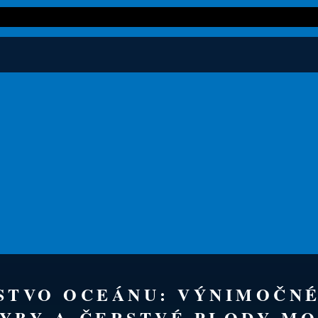
TSTVO OCEÁNU: VÝNIMOČN
YBY A ČERSTVÉ PLODY MO