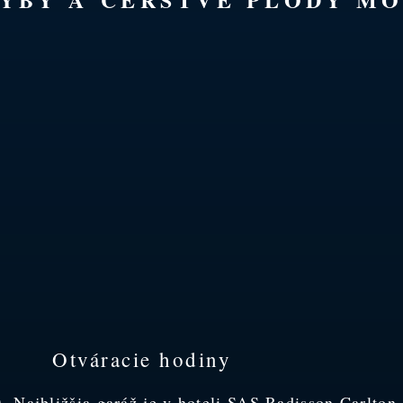
Otváracie hodiny
 Najbližšia garáž je v hoteli SAS Radisson Carlton.