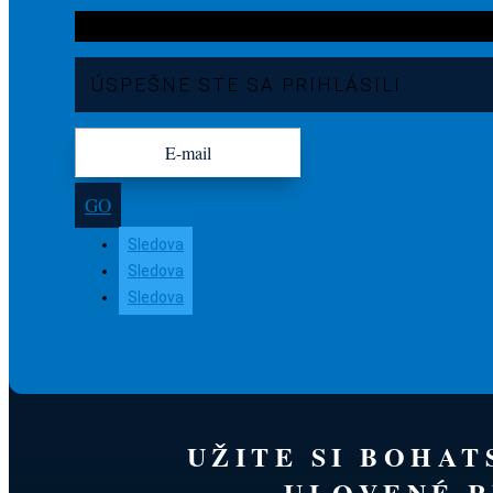
ÚSPEŠNE STE SA PRIHLÁSILI
GO
Sledova
Sledova
Sledova
UŽITE SI BOHA
ULOVENÉ R