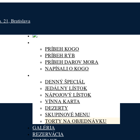
 21, Bratislava
O KOGO
PRÍBEH KOGO
PRÍBEH RÝB
PRÍBEH DAROV MORA
NAPÍSALI O KOGO
MENU
DENNÝ ŠPECIÁL
JEDÁLNY LÍSTOK
NÁPOJOVÝ LÍSTOK
VÍNNA KARTA
DEZERTY
SKUPINOVÉ MENU
TORTY NA OBJEDNÁVKU
GALÉRIA
REZERVÁCIA