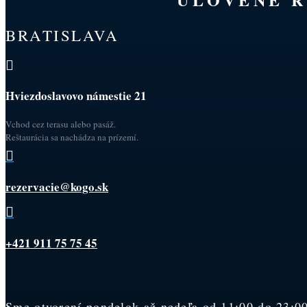
BRATISLAVA

Hviezdoslavovo námestie 21
Vchod cez terasu alebo pasáž.
Reštaurácia sa nachádza na prízemí.

rezervacie@kogo.sk

+421 911 75 75 45
Sme otvorení pondelok až nedeľa od 11:00 do 23:00.