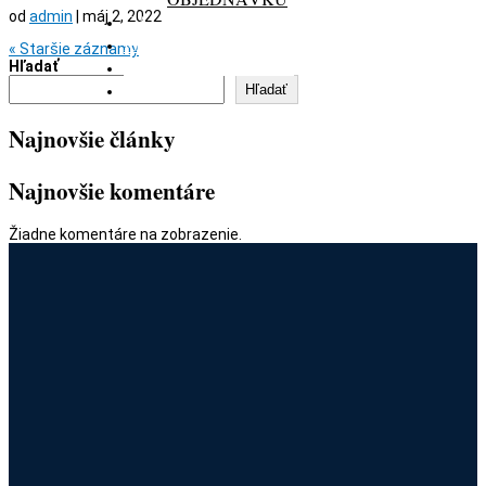
od
admin
|
máj 2, 2022
GALÉRIA
REZERVÁCIA
« Staršie záznamy
DARČEKOVÁ KARTA
Hľadať
KONTAKT
Hľadať
Najnovšie články
Najnovšie komentáre
Žiadne komentáre na zobrazenie.