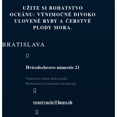
UŽITE SI BOHATSTVO
OCEÁNU: VÝNIMOČNÉ DIVOKO
ULOVENÉ RYBY A ČERSTVÉ
PLODY MORA.
BRATISLAVA

Hviezdoslavovo námestie 21
Vchod cez terasu alebo pasáž.
Reštaurácia sa nachádza na prízemí.

rezervacie@kogo.sk
