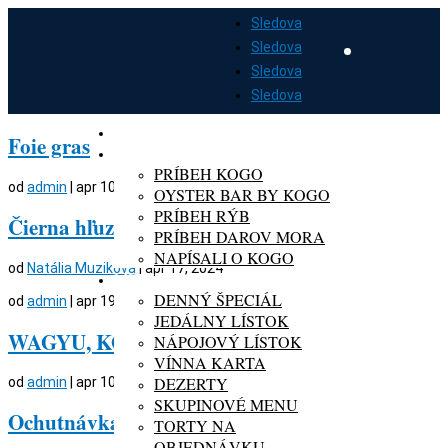
Sledova
Sledova
Sledova
Sledova
DOMOV
Foie gras
O KOGO
PRÍBEH KOGO
od
admin
|
apr 10, 2022
OYSTER BAR BY KOGO
PRÍBEH RÝB
Čierna hľuzovka
PRÍBEH DAROV MORA
NAPÍSALI O KOGO
od
Natália Muziková
|
apr 17, 2024
MENU
DENNÝ ŠPECIÁL
od
admin
|
apr 19, 2022
JEDÁLNY LÍSTOK
WAGYU, KOBE (JAPAN)
NÁPOJOVÝ LÍSTOK
VÍNNA KARTA
DEZERTY
od
admin
|
apr 10, 2022
SKUPINOVÉ MENU
Ochutnávka filet steakov
TORTY NA
OBJEDNÁVKU