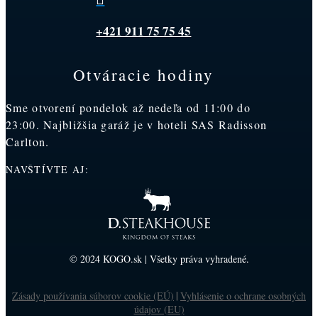
+421 911 75 75 45
Otváracie hodiny
Sme otvorení pondelok až nedeľa od 11:00 do
23:00. Najbližšia garáž je v hoteli SAS Radisson
Carlton.
NAVŠTÍVTE AJ:
© 2024 KOGO.sk | Všetky práva vyhradené.
Zásady používania súborov cookie (EÚ)
Vyhlásenie o ochrane osobných
|
údajov (EU)