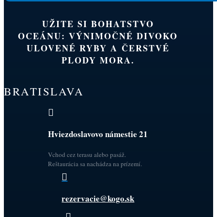
UŽITE SI BOHATSTVO
OCEÁNU: VÝNIMOČNÉ DIVOKO
ULOVENÉ RYBY A ČERSTVÉ
PLODY MORA.
BRATISLAVA

Hviezdoslavovo námestie 21
Vchod cez terasu alebo pasáž.
Reštaurácia sa nachádza na prízemí.

rezervacie@kogo.sk
