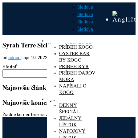
Sledova
Sledova
Sledova
Sledova
DOMOV
O KOGO
Syrah Terre Siciliane, IGT, 2020
PRÍBEH KOGO
OYSTER BAR
od
admin
|
apr 10, 2022
BY KOGO
PRÍBEH RÝB
Hľadať
PRÍBEH DAROV
Hľadať
MORA
NAPÍSALI O
Najnovšie články
KOGO
MENU
Najnovšie komentáre
DENNÝ
ŠPECIÁL
Žiadne komentáre na zobrazenie.
JEDÁLNY
LÍSTOK
NÁPOJOVÝ
LÍSTOK