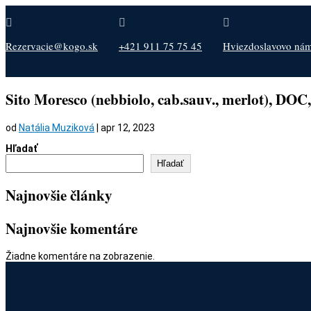



Rezervacie@kogo.sk
+421 911 75 75 45
Hviezdoslavovo nám.
Sito Moresco (nebbiolo, cab.sauv., merlot), DOC
od
Natália Muziková
|
apr 12, 2023
Hľadať
Hľadať
Najnovšie články
Najnovšie komentáre
Žiadne komentáre na zobrazenie.