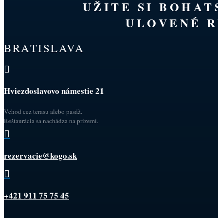
UŽITE SI BOHA
ULOVENÉ R
BRATISLAVA

Hviezdoslavovo námestie 21
Vchod cez terasu alebo pasáž.
Reštaurácia sa nachádza na prízemí.

rezervacie@kogo.sk

+421 911 75 75 45