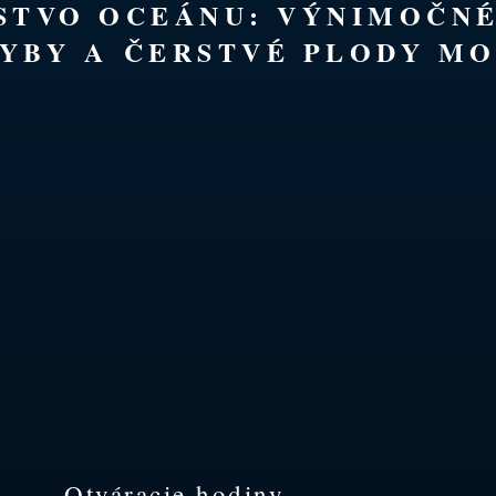
TSTVO OCEÁNU: VÝNIMOČN
YBY A ČERSTVÉ PLODY MO
Otváracie hodiny