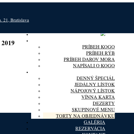
 21, Bratislava
O KOGO
, 2019
PRÍBEH KOGO
PRÍBEH RÝB
PRÍBEH DAROV MORA
NAPÍSALI O KOGO
MENU
DENNÝ ŠPECIÁL
JEDÁLNY LÍSTOK
NÁPOJOVÝ LÍSTOK
VÍNNA KARTA
DEZERTY
SKUPINOVÉ MENU
TORTY NA OBJEDNÁVKU
GALÉRIA
REZERVÁCIA